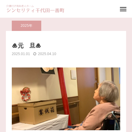
ブログ
2025年
🎍元 旦🎍
お電話
お問い合わせ 資料請求
2025年
見学お申込み
🎍元 旦🎍
2025.01.01
2025.04.10
ホーム
ご利用案内
料金案内
アクセス
ブログ
採用情報