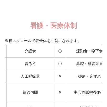
看護・医療体制
※横スクロールで表全体をご覧になれます。
介護食
〇
流動食・嚥下食
胃ろう
〇
鼻腔・経管栄養
人工呼吸器
✕
褥瘡・床ずれ
気管切開
✕
中心静脈栄養(IVH)