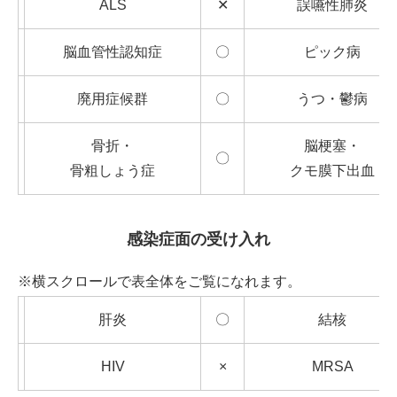
ALS
✕
誤嚥性肺炎
脳血管性認知症
〇
ピック病
廃用症候群
〇
うつ・鬱病
骨折・
脳梗塞・
〇
骨粗しょう症
クモ膜下出血
感染症面の受け入れ
※横スクロールで表全体をご覧になれます。
肝炎
〇
結核
HIV
×
MRSA