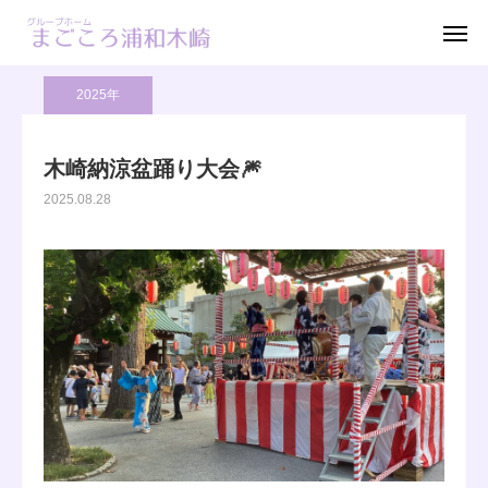
ブログ
2025年
木崎納涼盆踊り大会🎆
お電話
お問い合わせ 資料請求
2025年
見学お申込み
木崎納涼盆踊り大会🎆
2025.08.28
ホーム
ご利用案内
料金案内
アクセス
ブログ
採用情報