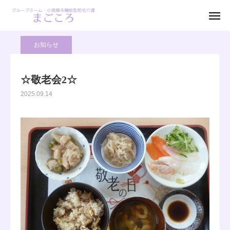
ブログ
お知らせ
☆敬老会2☆
お電話
お問い合わせ 資料請求
お知らせ
見学お申込み
☆敬老会2☆
2025.09.14
ホーム
ご利用案内
料金案内
アクセス
ブログ
採用情報