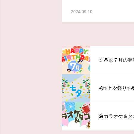
2024.09.10
🎉🎂㊗️７月の誕
🎋✨七夕祭り✨
🎤カラオケ＆タ