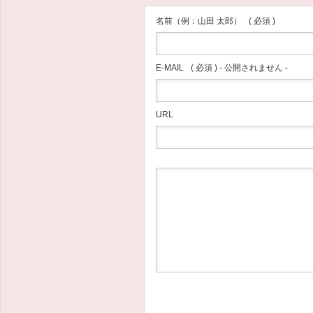
名前（例：山田 太郎）
( 必須 )
E-MAIL
( 必須 ) - 公開されません -
URL
南越谷の介護付有料老人ホーム