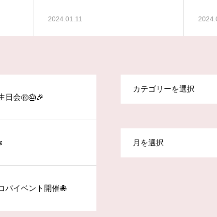
2024.01.11
2024.
生日会㊗️🎂🎉

コパイベント開催🐙